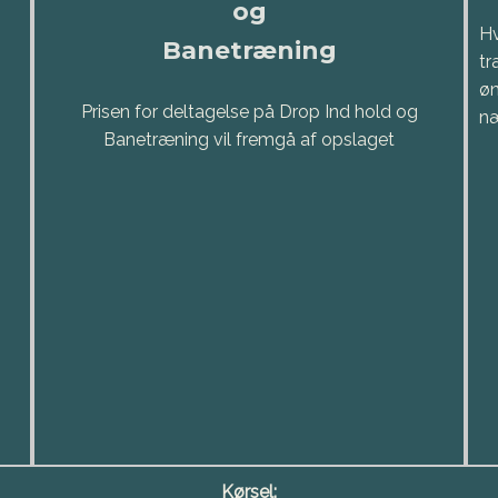
og
Hv
Banetræning
tr
øn
Prisen for deltagelse på Drop Ind hold og
næ
Banetræning vil fremgå af opslaget
Kørsel: