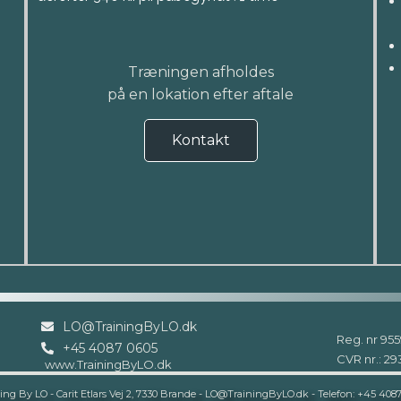
Træningen afholdes
på en lokation efter aftale
Kontakt
LO@TrainingByLO.dk
Reg. nr 955
+45 4087 0605
CVR nr.: 2
www.TrainingByLO.dk
ing By LO - Carit Etlars Vej 2, 7330 Brande - LO@TrainingByLO.dk - Telefon: +45 408