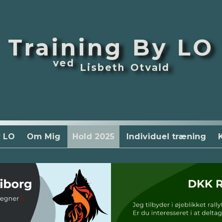
Training By LO
ved
Lisbeth Otvald
y LO
Om Mig
Hold 2025
Individuel træning