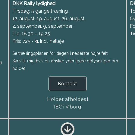
DKK Rally lydighed
DK
Tirsdag: 5 gange træning.
T
12. august, 19. august, 26. august,
Op
2. september, 9. september
Fo
Tid: 18.30 – 19.25
Ti
Pris: 725,- kr. incl. halleje
Se træningsplanen for dagen i nederste højre felt.
Skriv til mig hvis du ønsker yderligere oplysninger om
om
holdet
Kontakt
Holdet afholdes i
IEC i Viborg